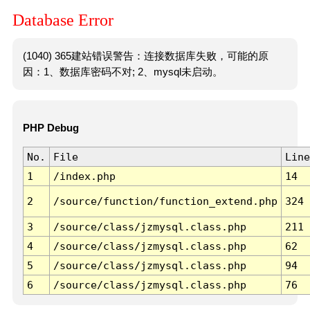
Database Error
(1040) 365建站错误警告：连接数据库失败，可能的原
因：1、数据库密码不对; 2、mysql未启动。
PHP Debug
No.
File
Line
1
/index.php
14
2
/source/function/function_extend.php
324
3
/source/class/jzmysql.class.php
211
4
/source/class/jzmysql.class.php
62
5
/source/class/jzmysql.class.php
94
6
/source/class/jzmysql.class.php
76