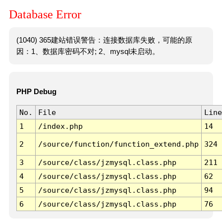
Database Error
(1040) 365建站错误警告：连接数据库失败，可能的原
因：1、数据库密码不对; 2、mysql未启动。
PHP Debug
No.
File
Line
1
/index.php
14
2
/source/function/function_extend.php
324
3
/source/class/jzmysql.class.php
211
4
/source/class/jzmysql.class.php
62
5
/source/class/jzmysql.class.php
94
6
/source/class/jzmysql.class.php
76