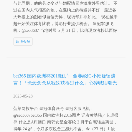
与此同期，他的劳动变动与婚配情景也激发外界估计。 不
过在国内人气很高的她，在戛纳上的待遇并不好，最近各
大热搜上的图看似自信光鲜，现场却并非如此。 现在越来
越开始关注体育比赛，博彩行业提供机会。 皇冠客服飞
机：@seo3687 当地时辰 5 月 21 日，比伯现身洛杉矶西好
欧博会员
bet365 国内欧洲杯2016图片 | 金赛纶IG小帐疑留遗
言！「念念念念从我这获得过什么」心碎喊话曝光
2025-05-28
菠菜网投平台 皇冠体育账号 皇冠客服飞机：
@seo3687bet365 国内欧洲杯2016图片 记者黄皓玮／玄虚报
导 什么是API接口 南韩女星金赛纶 2 月于自宅轻生离世，
得年 24 岁，令好多东说念主感到不舍。今（23 日）1 段