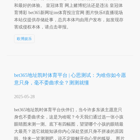
和最好的体验。 皇冠体育 网上赌博犯法还是违法 皇冠体
育博彩 bet365新网址im体育投注官网 图片快乐8直播现场
本站仅提供存储处事，总共本体均由用户发布，如发现存
害或侵权本体，请点击举报。
欧博娱乐
bet365地址凯时体育平台 | 心思测试：为啥你如今愿
意只身，毫不委曲求全？测测就懂
2025-05-28
bet365地址凯时体育平台伙伴们，当今许多东谈主愿意只
身也不委曲求全，这是为啥呢？今天我们通过选一张小孩
眼睛图来测一测。底下有四幅图，望望哪个小孩的眼睛最
大最亮？选它就能知谈你内心深处坚抓只身不拼凑的原因
啦。快来一皆测测吧，说不定能解开你心里的狐疑。 图片