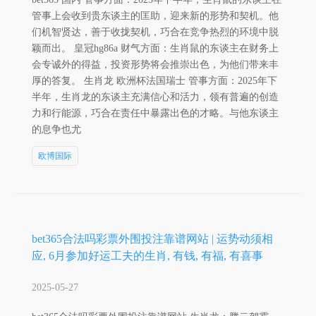
管事上会收到贵东谈主的匡助，迎来新的形势和契机。他
们机智贤达，善于收拢契机，巧合在竞争热烈的环境中脱
颖而出。 皇冠hg86a 财气方面：生肖鼠的东谈主在财务上
会专诚外的得益，投资形势将会推崇出色，为他们带来丰
厚的答复。 生肖龙 欧洲杯法国瑞士 管事方面：2025年下
半年，生肖龙的东谈主充满信心和活力，领有普遍的创造
力和行能源，巧合在责任中暴露出色的才略。与他东谈主
的息争也尤
欧博国际
bet365合法吗彩票外围投注靠谱网站 | 运势动须相
应, 6月参加好运工夫的生肖, 有钱, 有福, 有喜事
2025-05-27