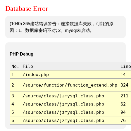
Database Error
(1040) 365建站错误警告：连接数据库失败，可能的原
因：1、数据库密码不对; 2、mysql未启动。
PHP Debug
No.
File
Line
1
/index.php
14
2
/source/function/function_extend.php
324
3
/source/class/jzmysql.class.php
211
4
/source/class/jzmysql.class.php
62
5
/source/class/jzmysql.class.php
94
6
/source/class/jzmysql.class.php
76