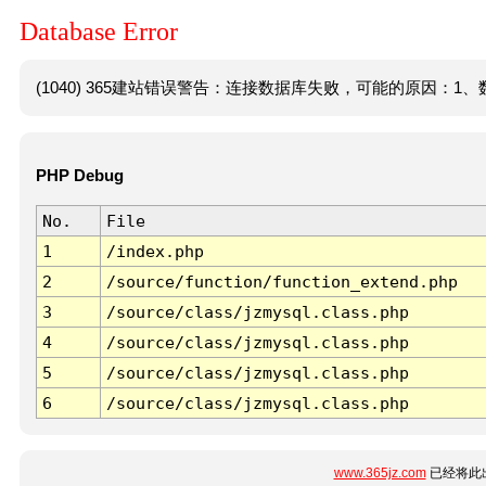
Database Error
(1040) 365建站错误警告：连接数据库失败，可能的原因：1、数
PHP Debug
No.
File
1
/index.php
2
/source/function/function_extend.php
3
/source/class/jzmysql.class.php
4
/source/class/jzmysql.class.php
5
/source/class/jzmysql.class.php
6
/source/class/jzmysql.class.php
www.365jz.com
已经将此