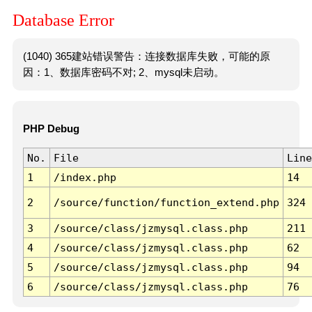
Database Error
(1040) 365建站错误警告：连接数据库失败，可能的原
因：1、数据库密码不对; 2、mysql未启动。
PHP Debug
No.
File
Line
1
/index.php
14
2
/source/function/function_extend.php
324
3
/source/class/jzmysql.class.php
211
4
/source/class/jzmysql.class.php
62
5
/source/class/jzmysql.class.php
94
6
/source/class/jzmysql.class.php
76