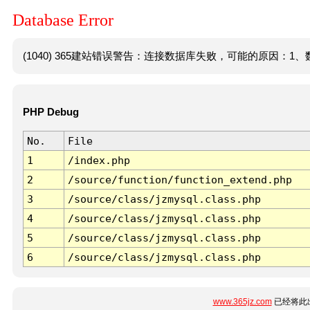
Database Error
(1040) 365建站错误警告：连接数据库失败，可能的原因：1、数
PHP Debug
No.
File
1
/index.php
2
/source/function/function_extend.php
3
/source/class/jzmysql.class.php
4
/source/class/jzmysql.class.php
5
/source/class/jzmysql.class.php
6
/source/class/jzmysql.class.php
www.365jz.com
已经将此