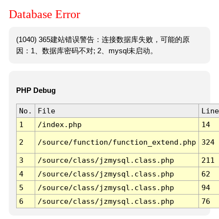
Database Error
(1040) 365建站错误警告：连接数据库失败，可能的原
因：1、数据库密码不对; 2、mysql未启动。
PHP Debug
No.
File
Line
1
/index.php
14
2
/source/function/function_extend.php
324
3
/source/class/jzmysql.class.php
211
4
/source/class/jzmysql.class.php
62
5
/source/class/jzmysql.class.php
94
6
/source/class/jzmysql.class.php
76