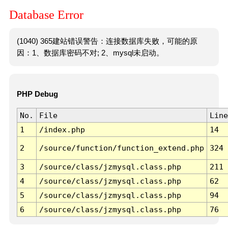
Database Error
(1040) 365建站错误警告：连接数据库失败，可能的原
因：1、数据库密码不对; 2、mysql未启动。
PHP Debug
No.
File
Line
1
/index.php
14
2
/source/function/function_extend.php
324
3
/source/class/jzmysql.class.php
211
4
/source/class/jzmysql.class.php
62
5
/source/class/jzmysql.class.php
94
6
/source/class/jzmysql.class.php
76