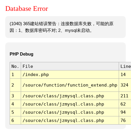
Database Error
(1040) 365建站错误警告：连接数据库失败，可能的原
因：1、数据库密码不对; 2、mysql未启动。
PHP Debug
No.
File
Line
1
/index.php
14
2
/source/function/function_extend.php
324
3
/source/class/jzmysql.class.php
211
4
/source/class/jzmysql.class.php
62
5
/source/class/jzmysql.class.php
94
6
/source/class/jzmysql.class.php
76