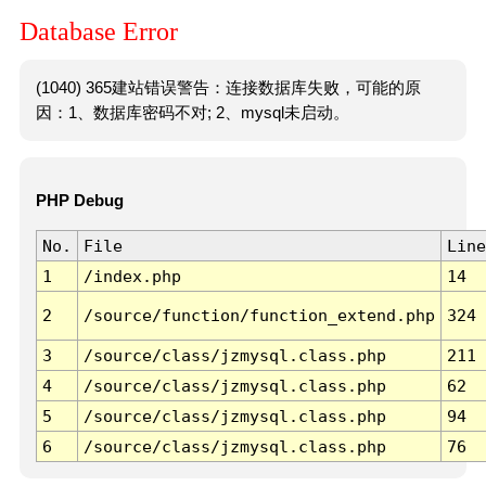
Database Error
(1040) 365建站错误警告：连接数据库失败，可能的原
因：1、数据库密码不对; 2、mysql未启动。
PHP Debug
No.
File
Line
1
/index.php
14
2
/source/function/function_extend.php
324
3
/source/class/jzmysql.class.php
211
4
/source/class/jzmysql.class.php
62
5
/source/class/jzmysql.class.php
94
6
/source/class/jzmysql.class.php
76