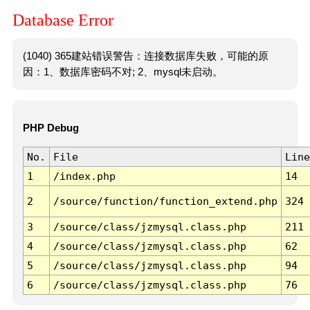
Database Error
(1040) 365建站错误警告：连接数据库失败，可能的原
因：1、数据库密码不对; 2、mysql未启动。
PHP Debug
No.
File
Line
1
/index.php
14
2
/source/function/function_extend.php
324
3
/source/class/jzmysql.class.php
211
4
/source/class/jzmysql.class.php
62
5
/source/class/jzmysql.class.php
94
6
/source/class/jzmysql.class.php
76