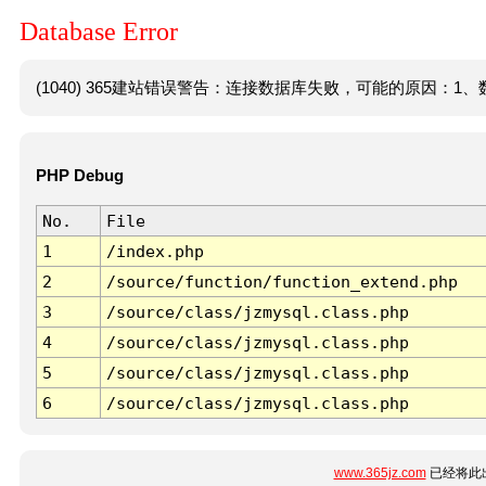
Database Error
(1040) 365建站错误警告：连接数据库失败，可能的原因：1、数
PHP Debug
No.
File
1
/index.php
2
/source/function/function_extend.php
3
/source/class/jzmysql.class.php
4
/source/class/jzmysql.class.php
5
/source/class/jzmysql.class.php
6
/source/class/jzmysql.class.php
www.365jz.com
已经将此