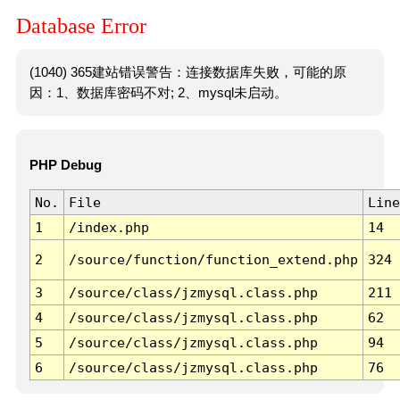
Database Error
(1040) 365建站错误警告：连接数据库失败，可能的原
因：1、数据库密码不对; 2、mysql未启动。
PHP Debug
No.
File
Line
1
/index.php
14
2
/source/function/function_extend.php
324
3
/source/class/jzmysql.class.php
211
4
/source/class/jzmysql.class.php
62
5
/source/class/jzmysql.class.php
94
6
/source/class/jzmysql.class.php
76