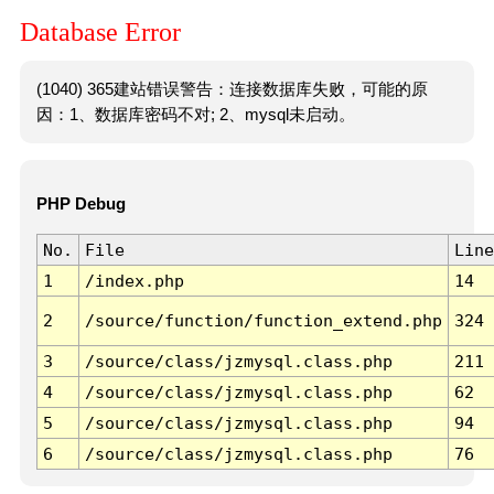
Database Error
(1040) 365建站错误警告：连接数据库失败，可能的原
因：1、数据库密码不对; 2、mysql未启动。
PHP Debug
No.
File
Line
1
/index.php
14
2
/source/function/function_extend.php
324
3
/source/class/jzmysql.class.php
211
4
/source/class/jzmysql.class.php
62
5
/source/class/jzmysql.class.php
94
6
/source/class/jzmysql.class.php
76