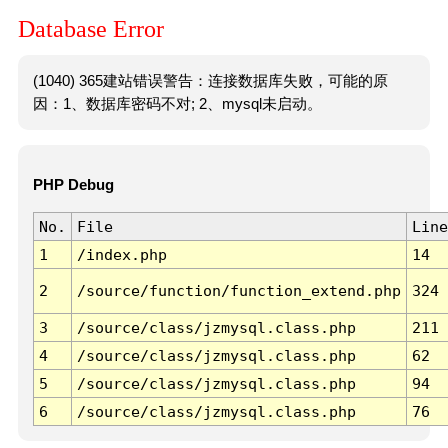
Database Error
(1040) 365建站错误警告：连接数据库失败，可能的原
因：1、数据库密码不对; 2、mysql未启动。
PHP Debug
No.
File
Line
1
/index.php
14
2
/source/function/function_extend.php
324
3
/source/class/jzmysql.class.php
211
4
/source/class/jzmysql.class.php
62
5
/source/class/jzmysql.class.php
94
6
/source/class/jzmysql.class.php
76