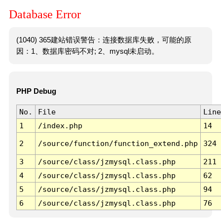
Database Error
(1040) 365建站错误警告：连接数据库失败，可能的原
因：1、数据库密码不对; 2、mysql未启动。
PHP Debug
No.
File
Line
1
/index.php
14
2
/source/function/function_extend.php
324
3
/source/class/jzmysql.class.php
211
4
/source/class/jzmysql.class.php
62
5
/source/class/jzmysql.class.php
94
6
/source/class/jzmysql.class.php
76