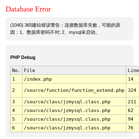
Database Error
(1040) 365建站错误警告：连接数据库失败，可能的原
因：1、数据库密码不对; 2、mysql未启动。
PHP Debug
No.
File
Line
1
/index.php
14
2
/source/function/function_extend.php
324
3
/source/class/jzmysql.class.php
211
4
/source/class/jzmysql.class.php
62
5
/source/class/jzmysql.class.php
94
6
/source/class/jzmysql.class.php
76