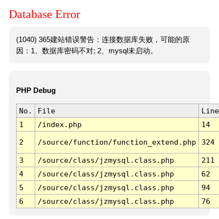
Database Error
(1040) 365建站错误警告：连接数据库失败，可能的原
因：1、数据库密码不对; 2、mysql未启动。
PHP Debug
No.
File
Line
1
/index.php
14
2
/source/function/function_extend.php
324
3
/source/class/jzmysql.class.php
211
4
/source/class/jzmysql.class.php
62
5
/source/class/jzmysql.class.php
94
6
/source/class/jzmysql.class.php
76