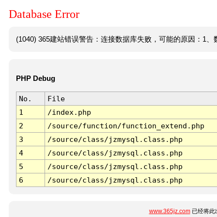
Database Error
(1040) 365建站错误警告：连接数据库失败，可能的原因：1、数
PHP Debug
No.
File
1
/index.php
2
/source/function/function_extend.php
3
/source/class/jzmysql.class.php
4
/source/class/jzmysql.class.php
5
/source/class/jzmysql.class.php
6
/source/class/jzmysql.class.php
www.365jz.com
已经将此