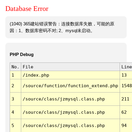
Database Error
(1040) 365建站错误警告：连接数据库失败，可能的原
因：1、数据库密码不对; 2、mysql未启动。
PHP Debug
No.
File
Line
1
/index.php
13
2
/source/function/function_extend.php
1548
3
/source/class/jzmysql.class.php
211
4
/source/class/jzmysql.class.php
62
5
/source/class/jzmysql.class.php
94