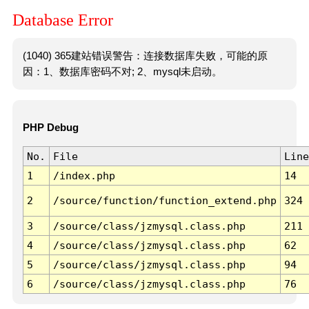
Database Error
(1040) 365建站错误警告：连接数据库失败，可能的原
因：1、数据库密码不对; 2、mysql未启动。
PHP Debug
No.
File
Line
1
/index.php
14
2
/source/function/function_extend.php
324
3
/source/class/jzmysql.class.php
211
4
/source/class/jzmysql.class.php
62
5
/source/class/jzmysql.class.php
94
6
/source/class/jzmysql.class.php
76