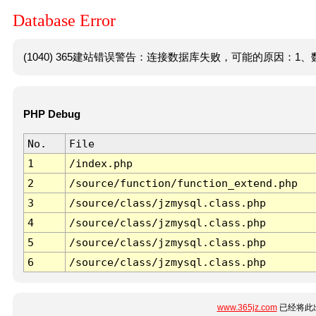
Database Error
(1040) 365建站错误警告：连接数据库失败，可能的原因：1、数
PHP Debug
No.
File
1
/index.php
2
/source/function/function_extend.php
3
/source/class/jzmysql.class.php
4
/source/class/jzmysql.class.php
5
/source/class/jzmysql.class.php
6
/source/class/jzmysql.class.php
www.365jz.com
已经将此