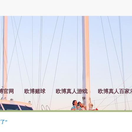
博官网
欧博赌球
欧博真人游戏
欧博真人百家
了”