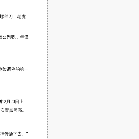
及螺丝刀、老虎
因公殉职，年仅
抢险调停的第一
2月20日上
词安置点照亮。
神传扬下去。”