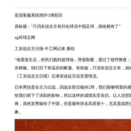
皇冠客服系统维护cl博彩区
原标题：“只消东说念主有归化球员中国足球，就啥都有了”
ug环球正网
工东说念主日报-中工网记者 康劲
“地震发生后，村民们跑到篮球场，劈柴取暖，渡过了错愕整夜
衣棉被。咱们目下有温存的帐篷、有热饭，只消东说念主有，就啥
《工东说念主日报》记者讲述起灾后安置情况。
日本男排是全主力出战，四战全胜仅输掉2局，我们能够明显的
给我们留下了深刻的影响，所以这样的成绩实至名归。让人没想
将，虽然首秀输给了中国，但是最终排名高居第十，尤其是战胜
象。