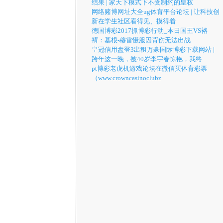
结果 | 家天下模式下不受制约的皇权
网络赌博网址大全ug体育平台论坛 | 让科技创
新在学生社区看得见、摸得着
德国博彩2017抓博彩行动_本日国王VS袼
褙：基根-穆雷慑服因背伤无法出战
皇冠信用盘登3出租万豪国际博彩下载网站 |
跨年这一晚，被40岁李宇春惊艳，我终
pt博彩老虎机游戏论坛在微信买体育彩票
（www.crowncasinoclubz