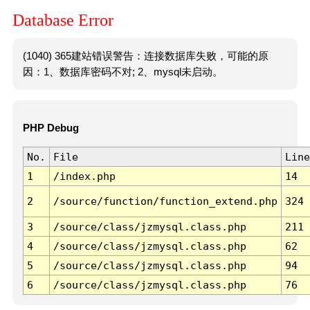
Database Error
(1040) 365建站错误警告：连接数据库失败，可能的原
因：1、数据库密码不对; 2、mysql未启动。
PHP Debug
No.
File
Line
1
/index.php
14
2
/source/function/function_extend.php
324
3
/source/class/jzmysql.class.php
211
4
/source/class/jzmysql.class.php
62
5
/source/class/jzmysql.class.php
94
6
/source/class/jzmysql.class.php
76