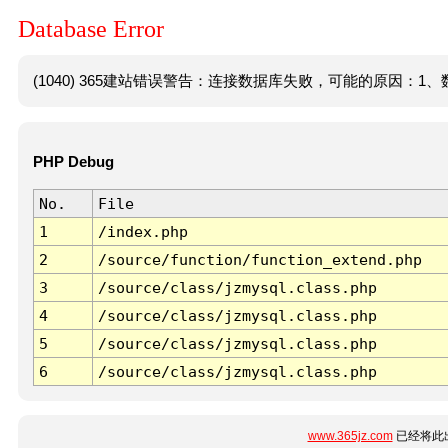
Database Error
(1040) 365建站错误警告：连接数据库失败，可能的原因：1、数
PHP Debug
No.
File
1
/index.php
2
/source/function/function_extend.php
3
/source/class/jzmysql.class.php
4
/source/class/jzmysql.class.php
5
/source/class/jzmysql.class.php
6
/source/class/jzmysql.class.php
www.365jz.com
已经将此